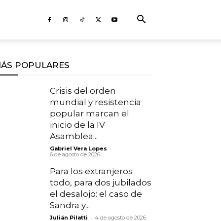
ÁS POPULARES
Crisis del orden
mundial y resistencia
popular marcan el
inicio de la IV
Asamblea...
-
Gabriel Vera Lopes
6 de agosto de 2026
Para los extranjeros
todo, para dos jubilados
el desalojo: el caso de
Sandra y...
-
Julián Pilatti
4 de agosto de 2026