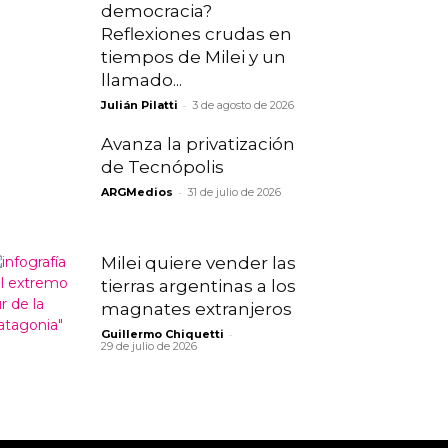
democracia?
Reflexiones crudas en
tiempos de Milei y un
llamado...
-
Julián Pilatti
3 de agosto de 2026
Avanza la privatización
de Tecnópolis
-
ARGMedios
31 de julio de 2026
Milei quiere vender las
tierras argentinas a los
magnates extranjeros
-
Guillermo Chiquetti
29 de julio de 2026