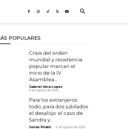
ÁS POPULARES
Crisis del orden
mundial y resistencia
popular marcan el
inicio de la IV
Asamblea...
-
Gabriel Vera Lopes
6 de agosto de 2026
Para los extranjeros
todo, para dos jubilados
el desalojo: el caso de
Sandra y...
-
Julián Pilatti
4 de agosto de 2026