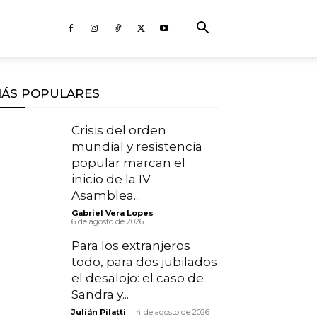
ÁS POPULARES
Crisis del orden
mundial y resistencia
popular marcan el
inicio de la IV
Asamblea...
-
Gabriel Vera Lopes
6 de agosto de 2026
Para los extranjeros
todo, para dos jubilados
el desalojo: el caso de
Sandra y...
-
Julián Pilatti
4 de agosto de 2026