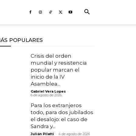
ÁS POPULARES
Crisis del orden
mundial y resistencia
popular marcan el
inicio de la IV
Asamblea...
-
Gabriel Vera Lopes
6 de agosto de 2026
Para los extranjeros
todo, para dos jubilados
el desalojo: el caso de
Sandra y...
-
Julián Pilatti
4 de agosto de 2026