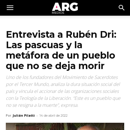
Entrevista a Rubén Dri:
Las pascuas y la
metáfora de un pueblo
que no se deja morir
Uno de los fundadores del Movimiento de Sacerdotes
por el Tercer Mundo, analiza la dura situación social del
país y vincula el accionar de las organizaciones sociales
con la Teología de la Liberación. “Este es un pueblo que
no se resigna a la muerte”, expresa.
Por
Julián Pilatti
-
14 de abril de 2022