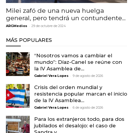
Milei zafó de una nueva huelga
general, pero tendrá un contundente...
-
ARGMedios
29 de octubre de 2024
MÁS POPULARES
“Nosotros vamos a cambiar el
mundo”: Díaz-Canel se reúne con
la IV Asamblea de...
-
Gabriel Vera Lopes
9 de agosto de 2026
Crisis del orden mundial y
resistencia popular marcan el inicio
de la IV Asamblea...
-
Gabriel Vera Lopes
6 de agosto de 2026
Para los extranjeros todo, para dos
jubilados el desalojo: el caso de
Sandra y...