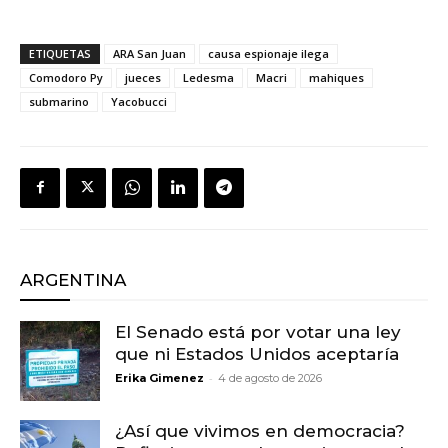
ETIQUETAS
ARA San Juan
causa espionaje ilega
Comodoro Py
jueces
Ledesma
Macri
mahiques
submarino
Yacobucci
ARGENTINA
El Senado está por votar una ley
que ni Estados Unidos aceptaría
-
Erika Gimenez
4 de agosto de 2026
¿Así que vivimos en democracia?