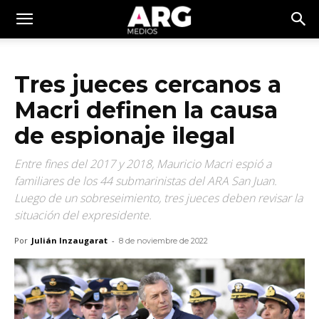
Tres jueces cercanos a
Macri definen la causa
de espionaje ilegal
Entre fines del 2017 y 2018, Mauricio Macri espió a
familiares de los 44 submarinistas del ARA San Juan.
Luego de un sobreseimiento, tres jueces deben revisar la
situación del expresidente.
Por
Julián Inzaugarat
-
8 de noviembre de 2022