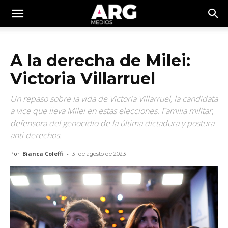
A la derecha de Milei:
Victoria Villarruel
Un repaso sobre la vida de Victoria Villarruel, la candidata
a vice que lleva Milei en estas elecciones. Familia militar,
defensora del genocidio de la última dictadura y postura
anti derechos.
Por
Bianca Coleffi
-
31 de agosto de 2023