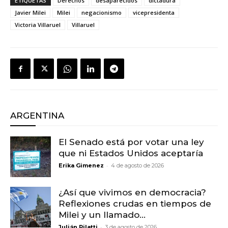
ETIQUETAS
Derechos
desaparecidos
dictadura
Javier Milei
Milei
negacionismo
vicepresidenta
Victoria Villaruel
Villaruel
ARGENTINA
El Senado está por votar una ley
que ni Estados Unidos aceptaría
-
Erika Gimenez
4 de agosto de 2026
¿Así que vivimos en democracia?
Reflexiones crudas en tiempos de
Milei y un llamado...
-
Julián Pilatti
3 de agosto de 2026