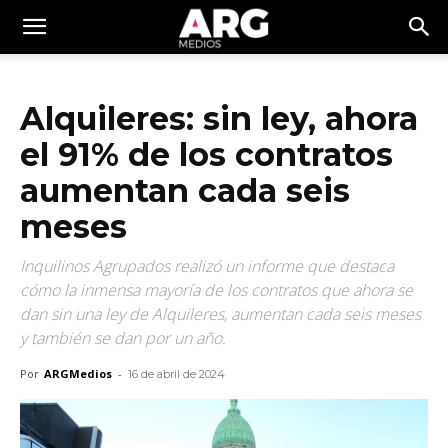
Alquileres: sin ley, ahora
el 91% de los contratos
aumentan cada seis
meses
Inquilinos Agrupados realizó un informe que destaca
cómo la inmensa mayoría de los contratos que ahora se
dan sin una ley de Alquileres, aumentan cada seis meses
y también se dan por un año.
Por
ARGMedios
-
16 de abril de 2024