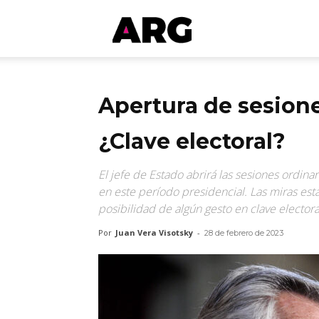
ARGmedios
Apertura de sesione
¿Clave electoral?
El jefe de Estado abrirá las sesiones ordina
en este período presidencial. Las miras esta
posibilidad de algún gesto en clave electora
Por
Juan Vera Visotsky
-
28 de febrero de 2023