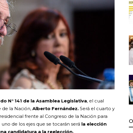
odo N° 141 de la Asamblea Legislativa
, el cual
e de la Nación,
Alberto Fernández.
Será el cuarto y
residencial frente al Congreso de la Nación para
O
 uno de los ejes que se tocarán será
la elección
una candidatura a la reelección.