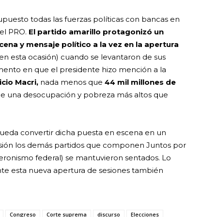
upuesto todas las fuerzas políticas con bancas en
del PRO.
El partido amarillo protagonizó un
na y mensaje político a la vez en la apertura
 en esta ocasión) cuando se levantaron de sus
mento en que el presidente hizo mención a la
cio Macri,
nada menos que
44 mil millones de
 una desocupación y pobreza más altos que
pueda convertir dicha puesta en escena en un
sión los demás partidos que componen Juntos por
 peronismo federal) se mantuvieron sentados. Lo
nte esta nueva apertura de sesiones también
.
Congreso
Corte suprema
discurso
Elecciones