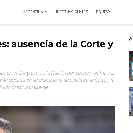
ARGENTINA
INTERNACIONALES
EQUIPO
A
s: ausencia de la Corte y
rias en el Congreso de la Nación por cuarta y última vez
rán puestas en su discurso, la ausencia de la Corte y la
l con Cristina presente.