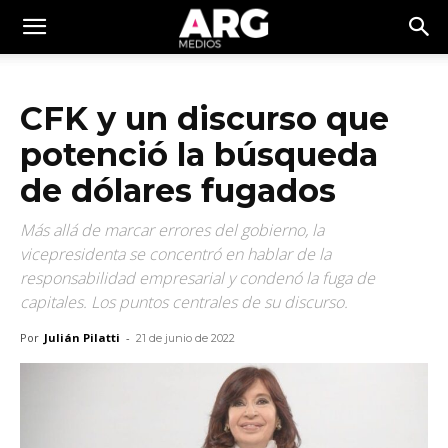
CFK y un discurso que
potenció la búsqueda
de dólares fugados
Más allá de marcar errores del gobierno, la
vicepresidenta se concentró en hablar de la
responsabilidad empresarial y condenó la fuga de
capitales. Los puntos centrales de su discurso.
Por
Julián Pilatti
-
21 de junio de 2022