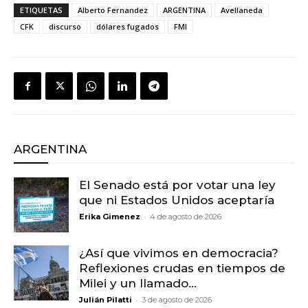
ETIQUETAS
Alberto Fernandez
ARGENTINA
Avellaneda
CFK
discurso
dólares fugados
FMI
ARGENTINA
El Senado está por votar una ley
que ni Estados Unidos aceptaría
-
Erika Gimenez
4 de agosto de 2026
¿Así que vivimos en democracia?
Reflexiones crudas en tiempos de
Milei y un llamado...
-
Julián Pilatti
3 de agosto de 2026