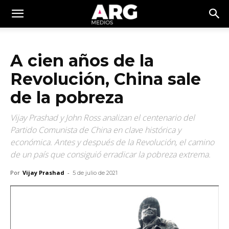
A cien años de la
Revolución, China sale
de la pobreza
Vijay Prashad y John Ross analizan el centenario del
Partido Comunista de China en clave histórica y
económica. Antes y después de la Revolución, el camino
de un país que consiguió erradicar la pobreza extrema.
Por
Vijay Prashad
-
5 de julio de 2021