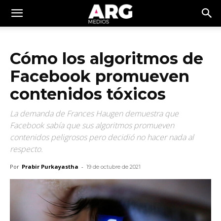
Cómo los algoritmos de
Facebook promueven
contenidos tóxicos
La demanda de Frances Haugen demuestra que
Facebook sabía que sus algoritmos promueven
contenidos peligrosos pero decidió no hacer nada al
respecto.
Por
Prabir Purkayastha
-
19 de octubre de 2021