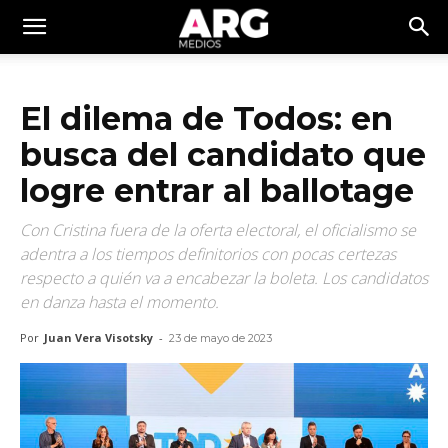
El dilema de Todos: en
busca del candidato que
logre entrar al ballotage
Con Cristina fuera de la oferta electoral, el oficialismo se
adentra a los tiempos definitorios con pocas certezas
respecto a quién va a encabezar la boleta. Los candidatos
en danza hasta el momento.
Por
Juan Vera Visotsky
-
23 de mayo de 2023