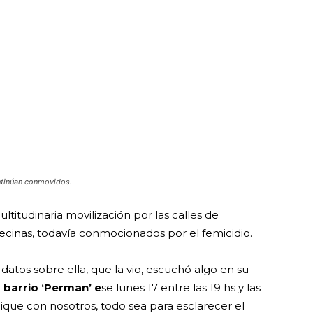
ontinúan conmovidos.
ltitudinaria movilización por las calles de
vecinas, todavía conmocionados por el femicidio.
atos sobre ella, que la vio, escuchó algo en su
l
barrio ‘Perman’
e
se lunes 17 entre las 19 hs y las
ique con nosotros, todo sea para esclarecer el