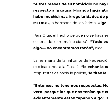
“
A tres meses de su homicidio no hay
respecto a la causa. Mirando hacia at
hubo muchísimas irregularidades de pa
MEDIOS,
la hermana de la víctima,
Olga
Para Olga, el hecho de que no se haya 
escena del crimen, “no cierra”.
“Todo es
algo…. no encontramos razón”,
dice.
La hermana de la militante de Federación
explicaciones a la Fiscalía,
“le echan la c
respuestas es hacia la policía, “
le tiran la
“Entonces no tenemos respuestas. No
Vero, porque los que nos tenían que c
evidentemente están tapando algo”
,