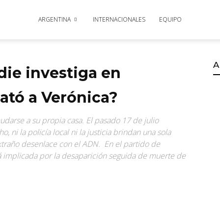
ARGENTINA
INTERNACIONALES
EQUIPO
A
die investiga en
ató a Verónica?
darse a su propia casa. El pasado 17 de julio
 ni la policía local ni la justicia brindan una sola
 extraño desenlace con el ADN. En el partido de
tá implicada por la desaparición seguida de muerte de