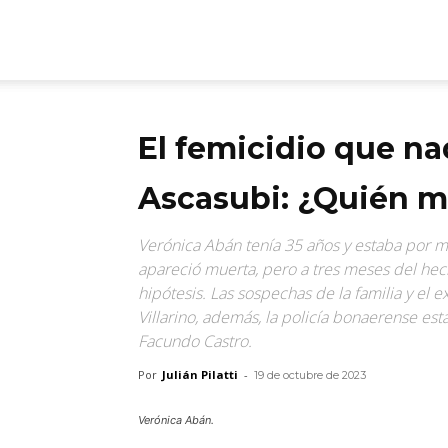
ARGmedios
El femicidio que na
Ascasubi: ¿Quién m
Verónica Abán tenía 35 años y estaba por mu
apareció muerta, pero a tres meses del hecho,
hipótesis. Las sospechas de la familia y el
Villarino, además, la policía bonaerense es
Facundo Castro.
Por
Julián Pilatti
-
19 de octubre de 2023
Verónica Abán.