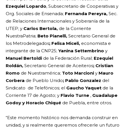
Ezequiel Lopardo
, Subsecretario de Cooperativas y
Org. Sociales de Ensenada;
Fernanda Pereyra,
Sec.
de Relaciones Internacionales y Soberanía de la
UTEP; y
Carlos Bertola,
de la Corriente
NuestraPatria;
Beto Pianelli,
Secretario General de
los Metrodelegados
; Felisa Miceli,
economista e
integrante de la CNP25;
Yanina Settembrino
y
Manuel Bertoldi
de la Federación Rural;
Ezequiel
Roldán,
Secretario General de Aceiteros
; Cristian
Romo
de Nuestramérica;
Toto Marcioni
y
Mauro
Corbera
de Pueblo Unido
; Pablo Gonzalez
del
Sindicato de Telefónicos; el
Gaucho Yaquet
de la
Corriente 17 de Agosto; y
Flavio Turne
,
Guadalupe
Godoy y Horacio Chiqué
de Puebla, entre otros.
“Este momento histórico nos demanda construir en
unidad, y si realmente queremos ofrecerle un futuro