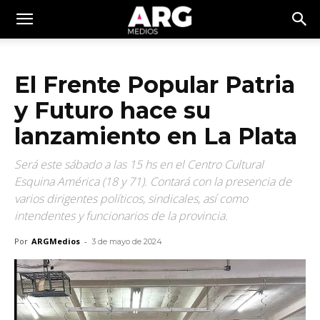
El Frente Popular Patria
y Futuro hace su
lanzamiento en La Plata
Será este sábado a las 15 hs en el Centro Cultural
Esquina América (18 y 71). Contará con la presencia de
varios dirigentes políticos, sindicales, así como
intendentes y funcionarios de la provincia.
Por
ARGMedios
-
3 de mayo de 2024