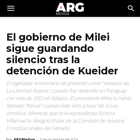
El gobierno de Milei
sigue guardando
silencio tras la
detención de Kueider
El legislador entrerriano se presentó como “senador de
La Libertad Avanza”, cuando fue detenido en Paraguay
con más de 200 mil dólares. El presidente Milei lo había
llamado “héroe” cuando éste votó a favor de la Ley
ómnibus. Mientras que la vicepresidenta Victoria
Villarruel lo designó titular de la Comisión de Asuntos
Constitucionales del Senado.
Por
ARGMedios
-
5 de diciembre de 2024