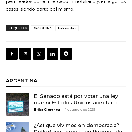
permeados por el mercado inmobiliario y, en algunos
casos, siendo parte del mismo.
ETIQUETAS
ARGENTINA
Entrevistas
ARGENTINA
El Senado está por votar una ley
que ni Estados Unidos aceptaría
-
Erika Gimenez
4 de agosto de 2026
¿Así que vivimos en democracia?
Reflexiones crudas en tiempos de