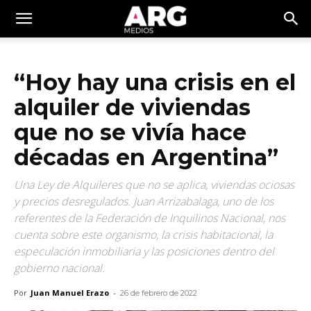
“Hoy hay una crisis en el
alquiler de viviendas
que no se vivía hace
décadas en Argentina”
Una Ley de Alquileres que no se aplica, viviendas ociosas
y precios desregulados. Juan Arrizabalaga, uno de los
referentes de la Federación de Inquilinos Nacional, nos
cuenta sobre este organismo, la crisis habitacional, la
especulación inmobiliaria y las posiciones dentro del
gobierno nacional.
Por
Juan Manuel Erazo
-
26 de febrero de 2022