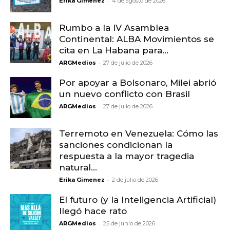
-
Erika Gimenez
4 de agosto de 2026
Rumbo a la IV Asamblea
Continental: ALBA Movimientos se
cita en La Habana para...
-
ARGMedios
27 de julio de 2026
Por apoyar a Bolsonaro, Milei abrió
un nuevo conflicto con Brasil
-
ARGMedios
27 de julio de 2026
Terremoto en Venezuela: Cómo las
sanciones condicionan la
respuesta a la mayor tragedia
natural...
-
Erika Gimenez
2 de julio de 2026
El futuro (y la Inteligencia Artificial)
llegó hace rato
-
ARGMedios
25 de junio de 2026