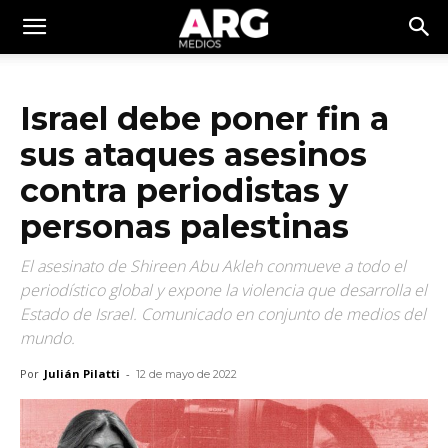
Israel debe poner fin a
sus ataques asesinos
contra periodistas y
personas palestinas
El asesinato de Shireen Abu Akleh conmueve a todo el
periodístico global y expone la violencia que desarrolla el
Estado de Israel. Comunicado en conjunto de medios del
mundo.
Por
Julián Pilatti
-
12 de mayo de 2022