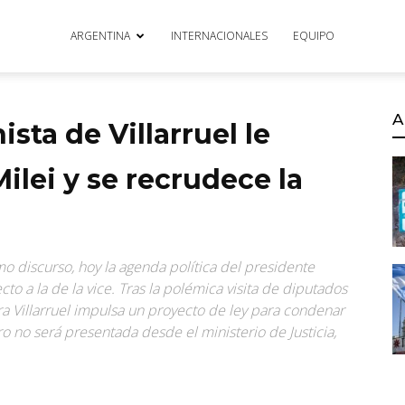
ARGENTINA
INTERNACIONALES
EQUIPO
A
sta de Villarruel le
lei y se recrudece la
mo discurso, hoy la agenda política del presidente
o a la de la vice. Tras la polémica visita de diputados
ra Villarruel impulsa un proyecto de ley para condenar
ro no será presentada desde el ministerio de Justicia,