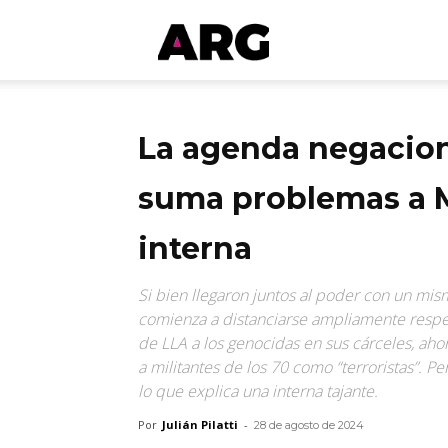
ARGmedios
La agenda negacioni
suma problemas a Mi
interna
Si bien llegaron juntos al poder con un mis
comienza a distanciarse ampliamente respect
de LLA a los genocidas en sus cárceles, aho
a militantes de los 70 como “terroristas”. Pe
lo que explica una interna tajante.
Por
Julián Pilatti
-
28 de agosto de 2024