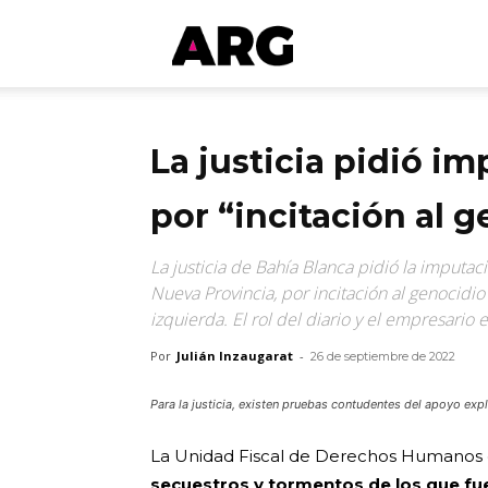
ARGmedios
La justicia pidió i
por “incitación al 
La justicia de Bahía Blanca pidió la imput
Nueva Provincia, por incitación al genocidio
izquierda. El rol del diario y el empresario e
Por
Julián Inzaugarat
-
26 de septiembre de 2022
Para la justicia, existen pruebas contudentes del apoyo expl
La Unidad Fiscal de Derechos Humanos d
secuestros y tormentos de los que fue