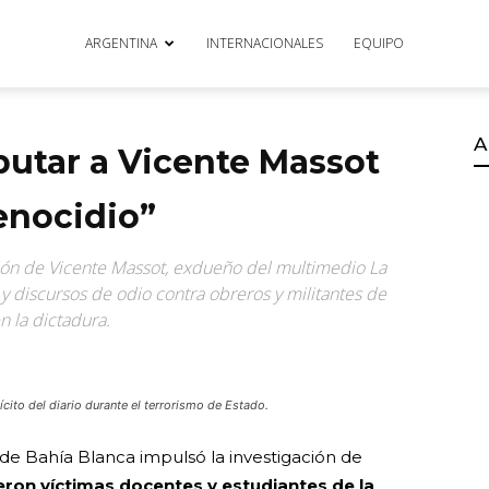
ARGENTINA
INTERNACIONALES
EQUIPO
A
mputar a Vicente Massot
genocidio”
ación de Vicente Massot, exdueño del multimedio La
 y discursos de odio contra obreros y militantes de
n la dictadura.
ícito del diario durante el terrorismo de Estado.
e Bahía Blanca impulsó la investigación de
ron víctimas docentes y estudiantes de la