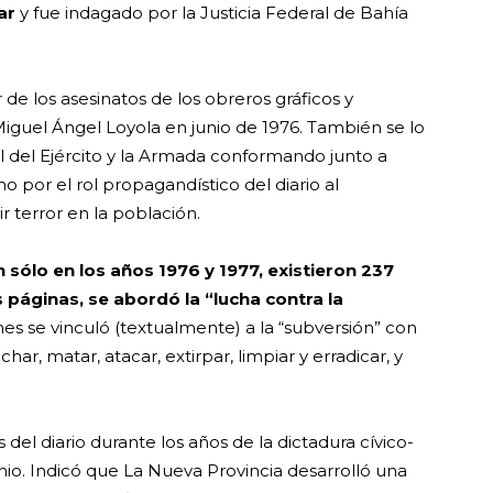
ar
y fue indagado por la Justicia Federal de Bahía
de los asesinatos de los obreros gráficos y
Miguel Ángel Loyola en junio de 1976. También se lo
l del Ejército y la Armada conformando junto a
mo por el rol propagandístico del diario al
r terror en la población.
n sólo en los años 1976 y 1977, existieron 237
s páginas, se abordó la “lucha contra la
nes se vinculó (textualmente) a la “subversión” con
char, matar, atacar, extirpar, limpiar y erradicar, y
s del diario durante los años de la dictadura cívico-
nio. Indicó que La Nueva Provincia desarrolló una