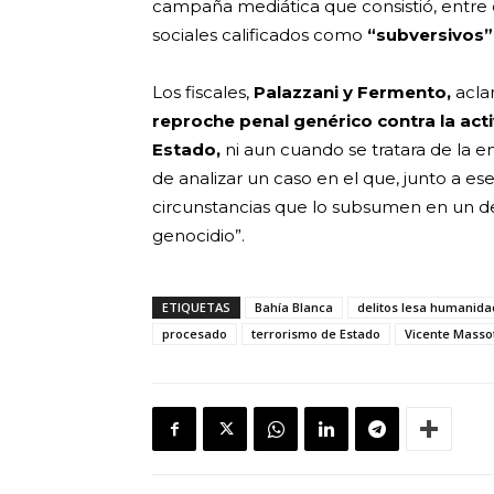
campaña mediática que consistió, entre ot
sociales calificados como
“subversivos”
Los fiscales,
Palazzani y Fermento,
acla
reproche penal genérico contra la acti
Estado,
ni aun cuando se tratara de la em
de analizar un caso en el que, junto a ese
circunstancias que lo subsumen en un de
genocidio”.
ETIQUETAS
Bahía Blanca
delitos lesa humanida
procesado
terrorismo de Estado
Vicente Masso