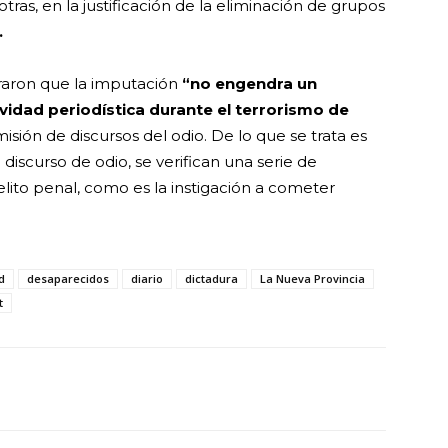
ras, en la justificación de la eliminación de grupos
.
raron que la imputación
“no engendra un
vidad periodística durante el terrorismo de
isión de discursos del odio. De lo que se trata es
 discurso de odio, se verifican una serie de
lito penal, como es la instigación a cometer
d
desaparecidos
diario
dictadura
La Nueva Provincia
t