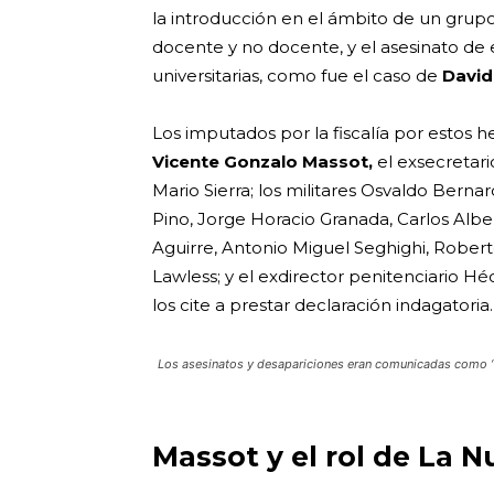
la introducción en el ámbito de un grupo
docente y no docente, y el asesinato de e
universitarias, como fue el caso de
David
Los imputados por la fiscalía por estos 
Vicente Gonzalo Massot,
el exsecretar
Mario Sierra; los militares Osvaldo Berna
Pino, Jorge Horacio Granada, Carlos Albe
Aguirre, Antonio Miguel Seghighi, Robert
Lawless; y el exdirector penitenciario Héc
los cite a prestar declaración indagatoria.
Los asesinatos y desapariciones eran comunicadas como “
Massot y el rol de La N