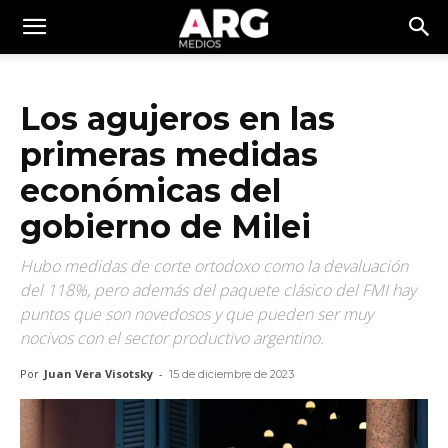
Los agujeros en las
primeras medidas
económicas del
gobierno de Milei
Hubo medidas de corte ortodoxo como la devaluación
del 118%, pero además del paquete clásico del FMI hay
puntos que son novedosos y que pueden ser muy
nocivos con el sector productivo argentino.
Por
Juan Vera Visotsky
-
15 de diciembre de 2023