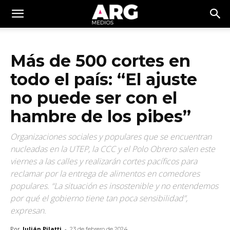
Más de 500 cortes en
todo el país: “El ajuste
no puede ser con el
hambre de los pibes”
Organizaciones sociales y populares que se encuentran
nucleadas en la UTEP, la CCC y el Polo Obrero salen este
viernes a las calles y realizarán cortes pacíficos para
reclamar por la entrega de alimentos en comedores
populares. “La situación es insostenible y no entendemos
por qué el gobierno tiene tan poca sensibilidad”,
expresan.
Por
Julián Pilatti
-
23 de febrero de 2024