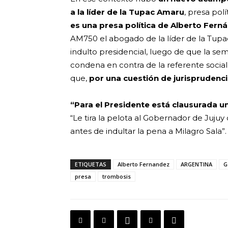
a la líder de la Tupac Amaru
, presa pol
es una presa política de Alberto Fern
AM750 el abogado de la líder de la Tup
indulto presidencial, luego de que la se
condena en contra de la referente social
que,
por una cuestión de jurisprudencia
“Para el Presidente está clausurada u
“Le tira la pelota al Gobernador de Juju
antes de indultar la pena a Milagro Sala”.
ETIQUETAS
Alberto Fernandez
ARGENTINA
G
presa
trombosis