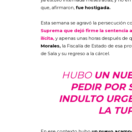
que, afirmaron,
fue hostigada.
Esta semana se agravó la persecución con
Suprema que dejó firme la sentencia a
ilícita,
y apenas unas horas después de q
Morales,
la Fiscalía de Estado de esa prov
de Sala y su regreso a la cárcel.
HUBO
UN NU
PEDIR POR 
INDULTO URGE
LA TU
En ese contexto hubo
un nuevo acampe 