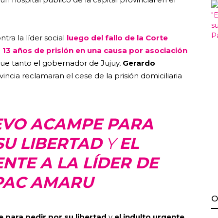
tra la líder social
luego del fallo de la Corte
 13 años de prisión en una causa por asociación
ue tanto el gobernador de Jujuy,
Gerardo
incia reclamaran el cese de la prisión domiciliaria
EVO ACAMPE PARA
SU LIBERTAD
Y
EL
NTE A LA LÍDER DE
PAC AMARU
O
para pedir por su libertad
y
el indulto urgente