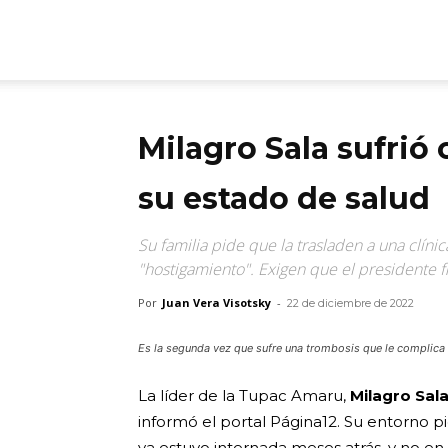
ARGmedios
Milagro Sala sufrió 
su estado de salud
Su familia pide que la trasladen a una clínic
"hostigamiento". Exigen que el presidente fi
Por
Juan Vera Visotsky
-
22 de diciembre de 2022
Es la segunda vez que sufre una trombosis que le complica l
La líder de la Tupac Amaru,
Milagro Sala
informó el portal Página12. Su entorno pi
ya estuvo internada meses atrás, y no en u