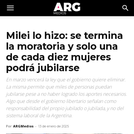
Milei lo hizo: se termina
la moratoria y solo una
de cada diez mujeres
podrá jubilarse
En marzo vencerá la ley que el gobierno quiere eliminar.
La misma permite que miles de personas puedan
jubilarse pese a no haber logrado los aportes necesarios.
Algo que desde el gobierno libertario señalan como
responsabilidad del propio jubilado o jubilada, y no del
sistema laboral de la Argentina.
Por
ARGMedios
-
13 de enero de 2025