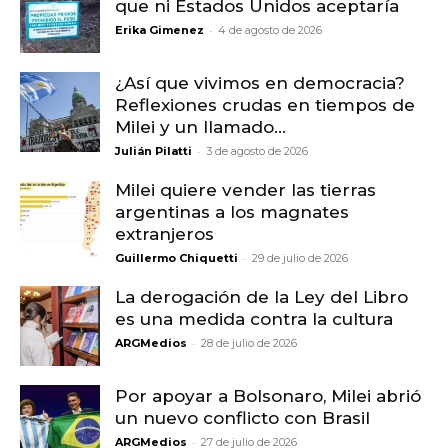
que ni Estados Unidos aceptaría
-
Erika Gimenez
4 de agosto de 2026
¿Así que vivimos en democracia?
Reflexiones crudas en tiempos de
Milei y un llamado...
-
Julián Pilatti
3 de agosto de 2026
Milei quiere vender las tierras
argentinas a los magnates
extranjeros
-
Guillermo Chiquetti
29 de julio de 2026
La derogación de la Ley del Libro
es una medida contra la cultura
-
ARGMedios
28 de julio de 2026
Por apoyar a Bolsonaro, Milei abrió
un nuevo conflicto con Brasil
-
ARGMedios
27 de julio de 2026