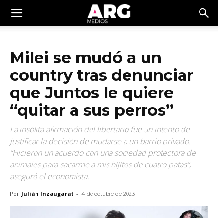
Milei se mudó a un
country tras denunciar
que Juntos le quiere
“quitar a sus perros”
La insólita afirmación del libertario fue un intento de
justificar la decisión de mudarse a un barrio privado.
“Hicieron un acuerdo con una sociedad protectora de
animales para sacarme a mis hijitos de cuatro patas”,
aseguró el economista.
Por
Julián Inzaugarat
-
4 de octubre de 2023