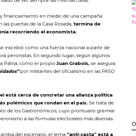
nsado de ver siempre las mismas caras.
a y financiamiento en medio de una campaña
n las puertas de la Casa Rosada,
termina de
enía recorriendo el economista.
e inscribió como una fuerza nacional a partir de
rora peronistas. En segundo lugar, según algunos
a Patria, como el propio
Juan Grabois,
se asegura
uidados”
por militantes del oficialismo en las PASO
ei está cerca de concretar una alianza política
más polémicos que rondan en el país.
Se trata de
cato de los Gastronómicos, cuyo prontuario gremial
peronismo a las fórmulas electorales más diversas.
O
s arriba del escenario, el lema
“anti-casta” está a