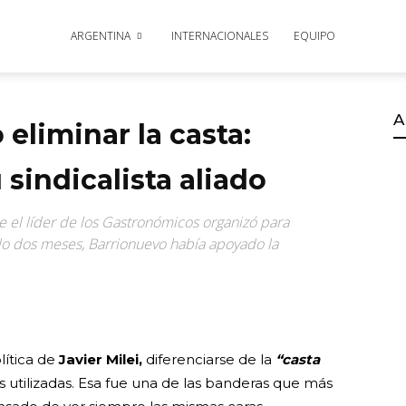
ARGENTINA
INTERNACIONALES
EQUIPO
A
eliminar la casta:
 sindicalista aliado
e el líder de los Gastronómicos organizó para
o dos meses, Barrionuevo había apoyado la
lítica de
Javier Milei,
diferenciarse de la
“casta
 utilizadas. Esa fue una de las banderas que más