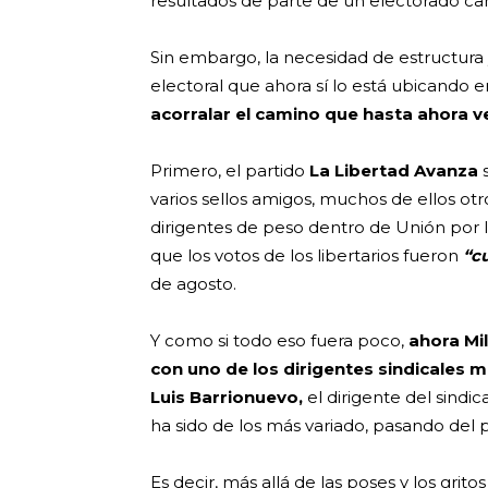
resultados de parte de un electorado ca
Sin embargo, la necesidad de estructur
electoral que ahora sí lo está ubicando e
acorralar el camino que hasta ahora v
Primero, el partido
La Libertad Avanza
s
varios sellos amigos, muchos de ellos ot
dirigentes de peso dentro de Unión por l
que los votos de los libertarios fueron
“c
de agosto.
Y como si todo eso fuera poco,
ahora Mil
con uno de los dirigentes sindicales 
Luis Barrionuevo,
el dirigente del sindi
ha sido de los más variado, pasando del 
Es decir, más allá de las poses y los grito