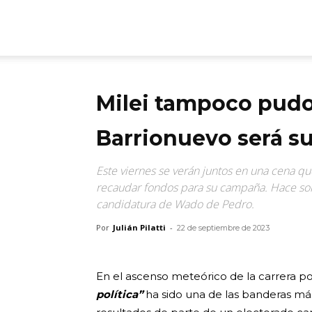
ARGmedios
Milei tampoco pudo 
Barrionuevo será su
Este viernes se verán juntos en una cena qu
recaudar fondos para su campaña. Hace sol
candidatura de Wado de Pedro.
Por
Julián Pilatti
-
22 de septiembre de 2023
En el ascenso meteórico de la carrera po
política”
ha sido una de las banderas más