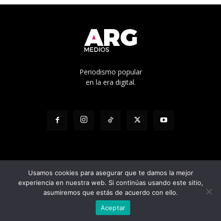
Periodismo popular
en la era digital.
Usamos cookies para asegurar que te damos la mejor
experiencia en nuestra web. Si continúas usando este sitio,
© Edicíón N° 1136 - Propietario: Cooperativa de trabajo Pacha Ltda. -
asumiremos que estás de acuerdo con ello.
Director responsable: Julian Pilatti - Calle 5 1528, La Plata, Buenos Aires
Aceptar
- Registro D.N.D.A Nº RL-2023-95604808-APN-DNDA#MJ