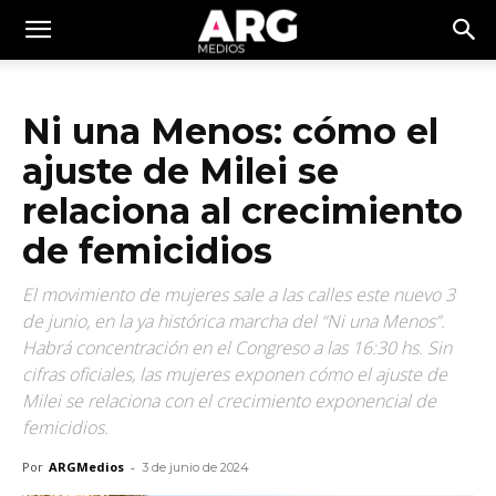
Ni una Menos: cómo el
ajuste de Milei se
relaciona al crecimiento
de femicidios
El movimiento de mujeres sale a las calles este nuevo 3
de junio, en la ya histórica marcha del “Ni una Menos”.
Habrá concentración en el Congreso a las 16:30 hs. Sin
cifras oficiales, las mujeres exponen cómo el ajuste de
Milei se relaciona con el crecimiento exponencial de
femicidios.
Por
ARGMedios
-
3 de junio de 2024