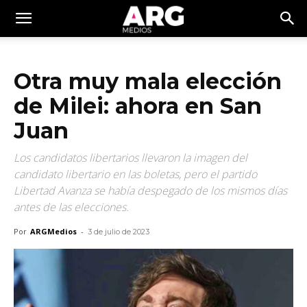
Otra muy mala elección
de Milei: ahora en San
Juan
Los candidatos libertarios llevaron la imagen del
candidato libertario en las boletas, pero el partido
Libertad Avanza se había despegado de los mismos días
antes de las elecciones.
Por
ARGMedios
-
3 de julio de 2023