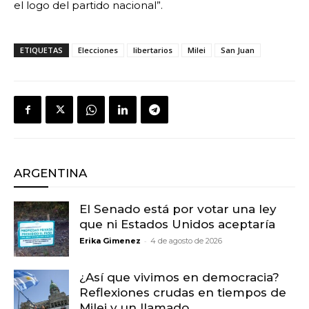
el logo del partido nacional”.
ETIQUETAS
Elecciones
libertarios
Milei
San Juan
ARGENTINA
El Senado está por votar una ley
que ni Estados Unidos aceptaría
-
Erika Gimenez
4 de agosto de 2026
¿Así que vivimos en democracia?
Reflexiones crudas en tiempos de
Milei y un llamado...