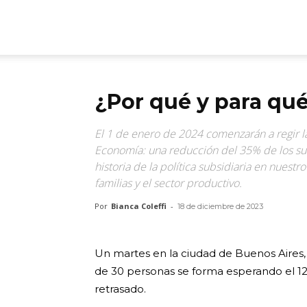
ARGmedios
¿Por qué y para qué
El 1 de enero de 2024 comenzarán a regir l
Economía: una reducción del 35% de los subsi
historia de la política subsidiaria en nuestr
familias y el sector productivo.
Por
Bianca Coleffi
-
18 de diciembre de 2023
Un martes en la ciudad de Buenos Aires,
de 30 personas se forma esperando el 129
retrasado.