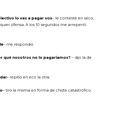
olectivo lo vas a pagar vos
– le contesté en seco,
quier ofensa. A los 10 segundos me arrepentí.
le
– me respondió.
por qué nosotros no lo pagaríamos?
– dijo la de
odar-
repitió en eco la otra.
co
– tiró la misma en forma de chiste catastrófico.