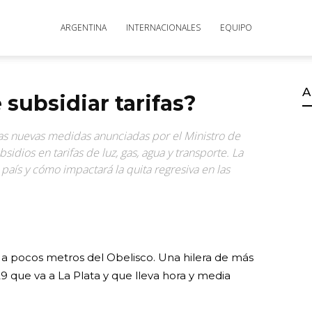
ARGENTINA
INTERNACIONALES
EQUIPO
A
 subsidiar tarifas?
as nuevas medidas anunciadas por el Ministro de
dios en tarifas de luz, gas, agua y transporte. La
o país y cómo impactará la quita regresiva en las
 a pocos metros del Obelisco. Una hilera de más
 que va a La Plata y que lleva hora y media