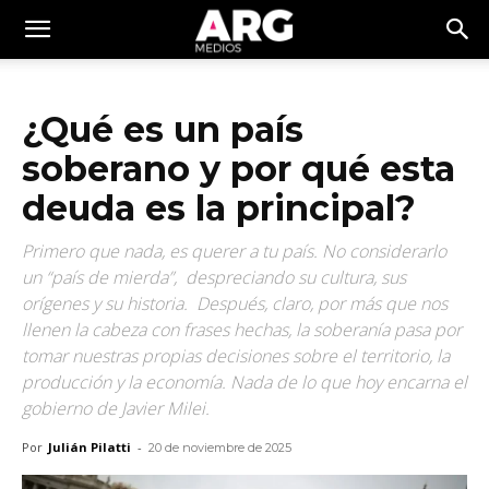
¿Qué es un país
soberano y por qué esta
deuda es la principal?
Primero que nada, es querer a tu país. No considerarlo
un “país de mierda”, despreciando su cultura, sus
orígenes y su historia. Después, claro, por más que nos
llenen la cabeza con frases hechas, la soberanía pasa por
tomar nuestras propias decisiones sobre el territorio, la
producción y la economía. Nada de lo que hoy encarna el
gobierno de Javier Milei.
Por
Julián Pilatti
-
20 de noviembre de 2025