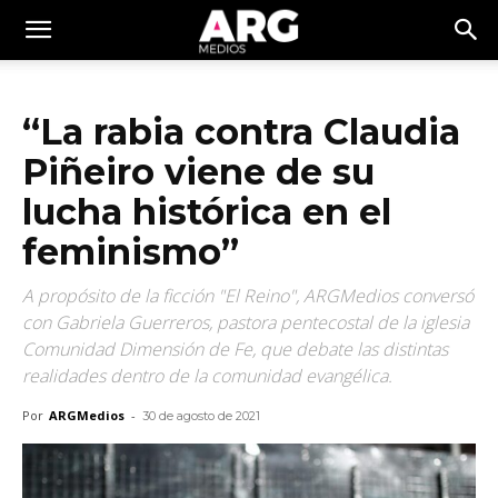
“La rabia contra Claudia
Piñeiro viene de su
lucha histórica en el
feminismo”
A propósito de la ficción "El Reino", ARGMedios conversó
con Gabriela Guerreros, pastora pentecostal de la iglesia
Comunidad Dimensión de Fe, que debate las distintas
realidades dentro de la comunidad evangélica.
Por
ARGMedios
-
30 de agosto de 2021