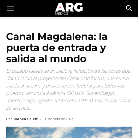
Canal Magdalena: la
puerta de entrada y
salida al mundo
El pasado jueves se anunció la licitación de las obras que
darán inicio al proyecto del Canal Magdalena, una nueva
salida al océano y una conexión federal para todos los
puertos con costa Atlántica del país. Sin embargo,
mientras siga vigente el Decreto 949/20, hay dudas sobre
su alcance.
Por
Bianca Coleffi
-
26 de abril de 2023