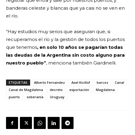
registrar que entra y sale por nuestros puertos, y
banderas celeste y blancas que ya casi no se ven en
el río.
“Hay estudios muy serios que aseguran que, si
recuperamos el río y la gestión de todos los puertos
que tenemos
, en solo 10 años se pagarían todas
las deudas de la Argentina sin costo alguno para
nuestro pueblo”
, menciona también Giardinelli.
ETIQUETAS
Alberto Fernandez
Axel Kicillof
barcos
Canal
Canal de Magdalena
decreto
exportación
Magdalena
puerto
soberanía
Uruguay