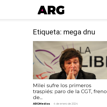
ARGmedios
Etiqueta: mega dnu
Milei sufre los primeros
traspiés: paro de la CGT, freno
de...
-
ARGMedios
4 de enero de 2024