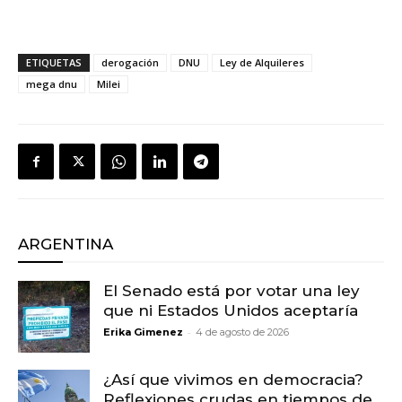
ETIQUETAS
derogación
DNU
Ley de Alquileres
mega dnu
Milei
ARGENTINA
El Senado está por votar una ley
que ni Estados Unidos aceptaría
-
Erika Gimenez
4 de agosto de 2026
¿Así que vivimos en democracia?
Reflexiones crudas en tiempos de