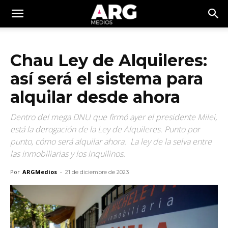
Chau Ley de Alquileres:
así será el sistema para
alquilar desde ahora
Dentro del mega DNU que firmó ayer el presidente Milei,
está la derogación de la Ley de Alquileres. Punto por
punto, cómo será alquilar ahora. La ley de la selva entre
las inmobiliarias y los inquilinos.
Por
ARGMedios
-
21 de diciembre de 2023