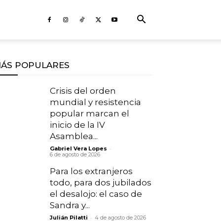
ÁS POPULARES
Crisis del orden
mundial y resistencia
popular marcan el
inicio de la IV
Asamblea...
-
Gabriel Vera Lopes
6 de agosto de 2026
Para los extranjeros
todo, para dos jubilados
el desalojo: el caso de
Sandra y...
-
Julián Pilatti
4 de agosto de 2026