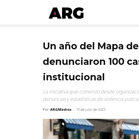
ARGmedios
Un año del Mapa de l
denunciaron 100 ca
institucional
La iniciativa que comenzó desde organizac
denuncias y estadísticas de violencia policial
Por
ARGMedios
-
13 de julio de 2023