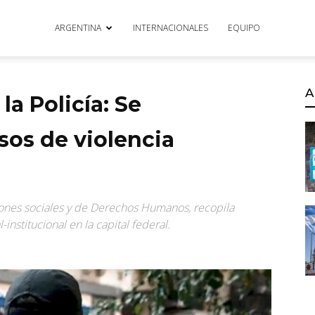
ARGENTINA
INTERNACIONALES
EQUIPO
A
a Policía: Se
sos de violencia
iones sociales y de Derechos Humanos, recopila
-institucional en la capital federal.