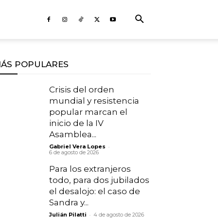
ÁS POPULARES
Crisis del orden
mundial y resistencia
popular marcan el
inicio de la IV
Asamblea...
-
Gabriel Vera Lopes
6 de agosto de 2026
Para los extranjeros
todo, para dos jubilados
el desalojo: el caso de
Sandra y...
-
Julián Pilatti
4 de agosto de 2026