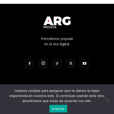
Periodismo popular
en la era digital.
Usamos cookies para asegurar que te damos la mejor
experiencia en nuestra web. Si continúas usando este sitio,
© Edicíón N° 1136 - Propietario: Cooperativa de trabajo Pacha Ltda. -
asumiremos que estás de acuerdo con ello.
Director responsable: Julian Pilatti - Calle 5 1528, La Plata, Buenos Aires
Aceptar
- Registro D.N.D.A Nº RL-2023-95604808-APN-DNDA#MJ