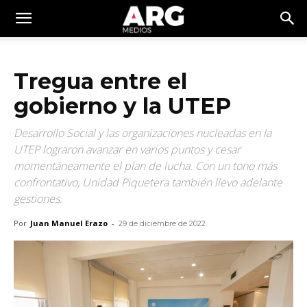
Tregua entre el
gobierno y la UTEP
Desarrollo Social y las organizaciones nucleadas en la
UTEP lograron avanzar en varios puntos y cesar
momentáneamente el plan de lucha. Con un tono más
confrontativo, Unidad Piquetera también llevo adelante
gestiones.
Por
Juan Manuel Erazo
-
29 de diciembre de 2022