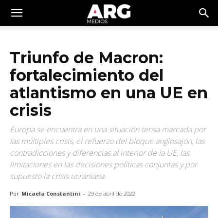
Triunfo de Macron:
fortalecimiento del
atlantismo en una UE en
crisis
Europa se encuentra en una situación tensa marcada por
las múltiples crisis, el refuerzo del bloque anglosajón, las
contradicciones y diferencias al interior de la UE, las
limitaciones en las decisiones políticas conjuntas y por
supuesto la crisis ucraniana.
Por
Micaela Constantini
-
29 de abril de 2022