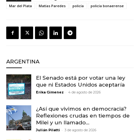
Mar del Plata
Matías Paredes
policía
policía bonaerense
ARGENTINA
El Senado está por votar una ley
que ni Estados Unidos aceptaría
-
Erika Gimenez
4 de agosto de 2026
¿Así que vivimos en democracia?
Reflexiones crudas en tiempos de
Milei y un llamado...
-
Julián Pilatti
3 de agosto de 2026