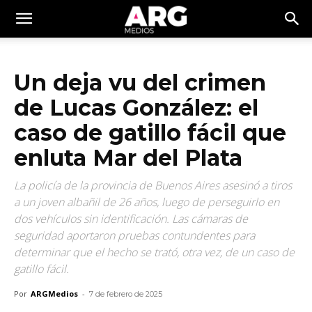
Un deja vu del crimen
de Lucas González: el
caso de gatillo fácil que
enluta Mar del Plata
La policía de la provincia de Buenos Aires asesinó a tiros
a un joven albañil de 26 años, luego de perseguirlo en
dos vehículos sin identificación. Las cámaras de
seguridad aportaron pruebas contundentes para
determinar que el hecho se trató, otra vez, de un caso de
gatillo fácil.
Por
ARGMedios
-
7 de febrero de 2025