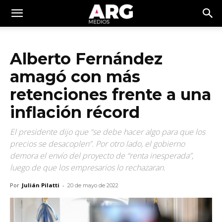
Alberto Fernández
amagó con más
retenciones frente a una
inflación récord
El presidente dijo que “se debe hacer algo para que los
precios se desacoplen”. Por otro lado, el gobierno
demora el envío del proyecto de “renta inesperada”,
luego de que los empresarios lo rechazaran.
Por
Julián Pilatti
-
20 de mayo de 2022