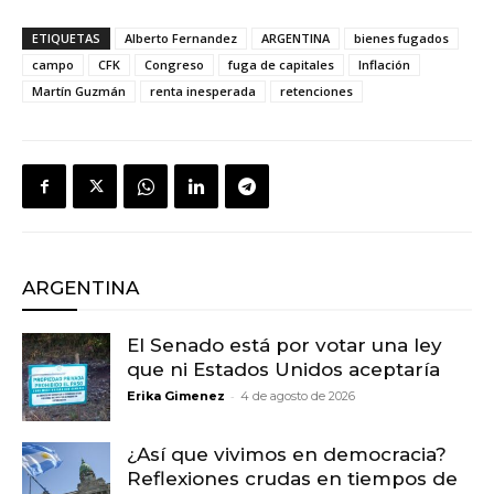
ETIQUETAS
Alberto Fernandez
ARGENTINA
bienes fugados
campo
CFK
Congreso
fuga de capitales
Inflación
Martín Guzmán
renta inesperada
retenciones
ARGENTINA
El Senado está por votar una ley
que ni Estados Unidos aceptaría
-
Erika Gimenez
4 de agosto de 2026
¿Así que vivimos en democracia?
Reflexiones crudas en tiempos de