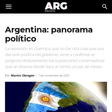
Argentina: panorama
político
La represión en Guernica, que no fue otra cosa que una
decisión política del gobierno, viene a confirmar el
peligroso deslizamiento hacia posiciones conservadoras
que se observa desde hace al menos un par de meses.
Por
Martín Obregón
-
1 de noviembre de 2020