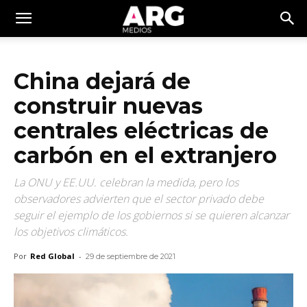
China dejará de
construir nuevas
centrales eléctricas de
carbón en el extranjero
La ONU y EE.UU. celebran la medida, pero los
observadores advierten que el sector privado debe
seguir el ejemplo de los gobiernos si se quieren alcanzar
los objetivos climáticos.
Por
Red Global
-
29 de septiembre de 2021