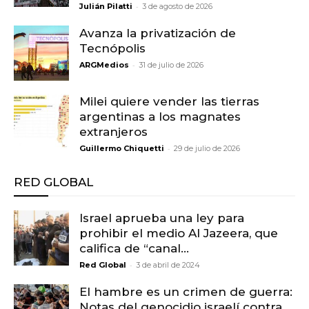
-
Julián Pilatti
3 de agosto de 2026
Avanza la privatización de
Tecnópolis
-
ARGMedios
31 de julio de 2026
Milei quiere vender las tierras
argentinas a los magnates
extranjeros
-
Guillermo Chiquetti
29 de julio de 2026
RED GLOBAL
Israel aprueba una ley para
prohibir el medio Al Jazeera, que
califica de “canal...
-
Red Global
3 de abril de 2024
El hambre es un crimen de guerra:
Notas del genocidio israelí contra