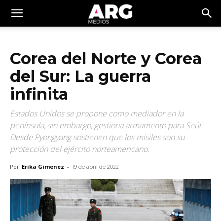
Corea del Norte y Corea
del Sur: La guerra
infinita
Estados Unidos se propone como mediador en la
península, sin embargo, gestiona armamento para Seúl.
Desde Pyongyang sostienen que los misiles son su
protección del ejército norteamericano.
Por
Erika Gimenez
-
19 de abril de 2022