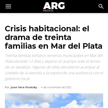
Crisis habitacional: el
drama de treinta
familias en Mar del Plata
Treinta familias tomaron terrenos municipales en Mar del
Plata durante 12 días y dejaron el acampe ante el temor
de un desalojo. Algunas de ellas decidieron acampar al
costado de la avenida a la espera de una audiencia con el
gobierno local.
Por
Juan Vera Visotsky
-
4 de noviembre de 2022