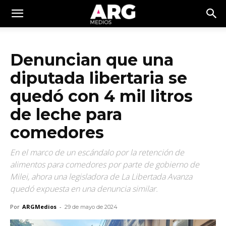
Denuncian que una
diputada libertaria se
quedó con 4 mil litros
de leche para
comedores
En el marco de un escándalo por la retención de
alimentos para comedores por parte de gobierno de
Milei, ahora una legisladora de La Libertada Avanza
quedó expuesta en una denuncia similar.
Por
ARGMedios
-
29 de mayo de 2024