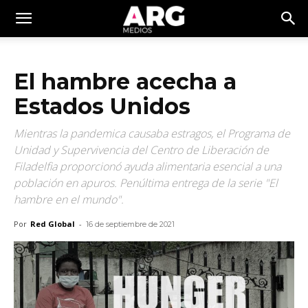
El hambre acecha a
Estados Unidos
Mientras la pandemica causaba estragos, el Programa de
Unidad y Supervivencia del Centro de Liberación de
Filadelfia proporcionó ayuda alimentaria esencial a una
población en apuros. Penúltima entrega de la serie "El
hambre en el mundo".
Por
Red Global
-
16 de septiembre de 2021