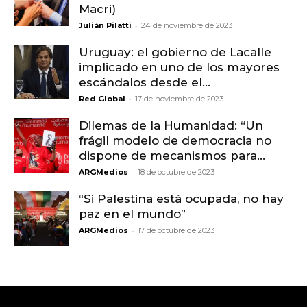
Macri)
-
Julián Pilatti
24 de noviembre de 2023
Uruguay: el gobierno de Lacalle
implicado en uno de los mayores
escándalos desde el...
-
Red Global
17 de noviembre de 2023
Dilemas de la Humanidad: “Un
frágil modelo de democracia no
dispone de mecanismos para...
-
ARGMedios
18 de octubre de 2023
“Si Palestina está ocupada, no hay
paz en el mundo”
-
ARGMedios
17 de octubre de 2023